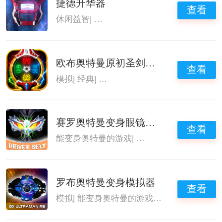
捷德升华器
查看
休闲益智
|
能变身奥特曼的游戏
|
奥特曼游戏
欧布奥特曼原初圣剑模拟器
查看
模拟
|
经典
|
能变身奥特曼的游戏
|
奥特曼迷必
赛罗奥特曼变身眼镜模拟器
查看
能变身奥特曼的游戏
|
奥特曼游戏大全
|
奥特
罗布奥特曼变身模拟器
查看
模拟
|
能变身奥特曼的游戏
|
变身模拟器
|
奥特