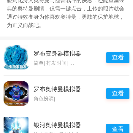
验到化身为奥特曼与怪兽战斗的快感，还能重温经
典的奥特曼剧情，仅需一键点击，上传的照片就会
通过特效变身为你喜欢奥特曼，勇敢的保护地球，
为正义而战吧。
罗布变身器模拟器
查看
简单
|
打发时间
|
能变身奥特曼的游戏
|
奥特曼
罗布奥特曼模拟器
查看
角色扮演
|
能变身奥特曼的游戏
|
奥特曼游戏
银河奥特曼模拟器
查看