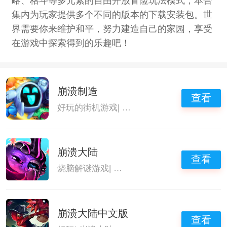
略、格斗等多元素的自由开放冒险玩法模式，本合
集内为玩家提供多个不同的版本的下载安装包。世
界需要你来维护和平，努力建造自己的家园，享受
在游戏中探索得到的乐趣吧！
崩溃制造
查看
好玩的街机游戏
|
横版闯关手游
|
像素冒险类
崩溃大陆
查看
烧脑解谜游戏
|
自由探索世界的游戏
|
崩溃大
崩溃大陆中文版
查看