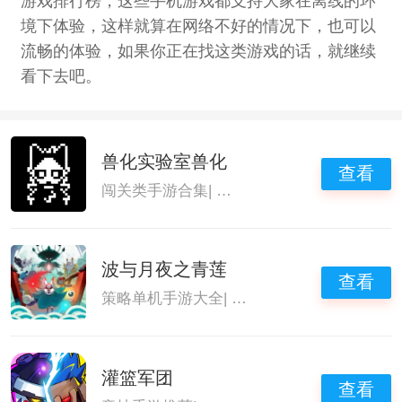
游戏排行榜，这些手机游戏都支持大家在离线的环
境下体验，这样就算在网络不好的情况下，也可以
流畅的体验，如果你正在找这类游戏的话，就继续
看下去吧。
兽化实验室兽化
查看
闯关类手游合集
|
闯关逃脱游戏
|
好玩的单机
波与月夜之青莲
查看
策略单机手游大全
|
高品质单机手游
|
pc移
灌篮军团
查看