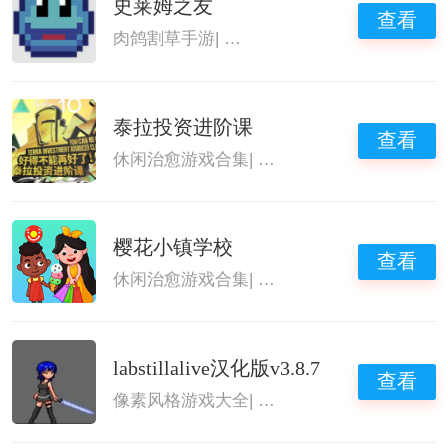
史莱姆之友
查看
肉鸽割草手游
|
肉鸽闯关割草游戏
|
好玩的肉
泰拉投资进阶课
查看
休闲治愈游戏合集
|
休闲益智游戏
|
2026最
樱花小镇学校
查看
休闲治愈游戏合集
|
最好玩的模拟经营手机
|
labstillalive汉化版v3.8.7
查看
像素风格游戏大全
|
高品质单机手游
|
2026