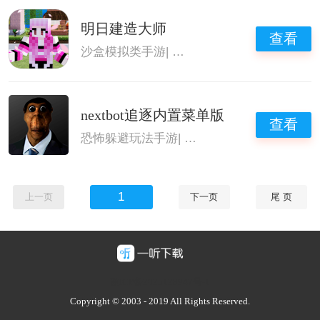
明日建造大师
查看
沙盒模拟类手游
|
单机沙盒生存类游戏
|
开荒
nextbot追逐内置菜单版
查看
恐怖躲避玩法手游
|
Nextbot追逐
|
好玩的单机
1
上一页
下一页
尾 页
豫ICP备2025128947号-1
Copyright © 2003 - 2019 All Rights Reserved.