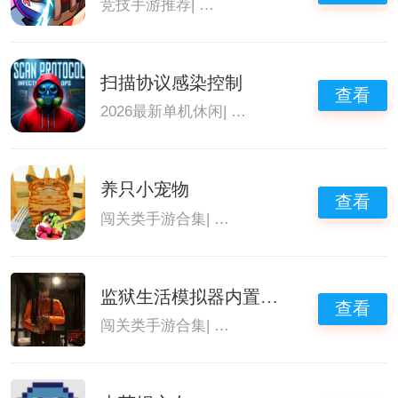
竞技手游推荐
|
好玩的单机手机游戏排
|
好玩
扫描协议感染控制
查看
2026最新单机休闲
|
好玩的单机手机游戏排
|
养只小宠物
查看
闯关类手游合集
|
横版闯关手游
|
2026最新
监狱生活模拟器内置菜单
查看
闯关类手游合集
|
横版闯关手游
|
2026最新