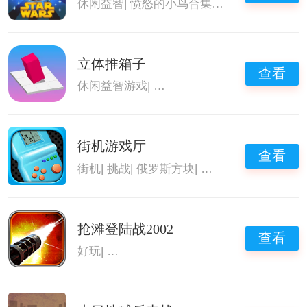
休闲益智
|
愤怒的小鸟合集
|
愤怒的小鸟游戏
立体推箱子
查看
休闲益智游戏
|
上手简单的游戏
|
推箱子
|
童年
街机游戏厅
查看
街机
|
挑战
|
俄罗斯方块
|
童年经典游戏
抢滩登陆战2002
查看
好玩
|
第一人称射击游戏大全
|
童年经典游戏
|