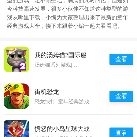
型的游戏一定不陌生吧，满满的儿时回忆，但是如
今科技高速发展，很多小伙伴不知道这种类型的游
戏从哪里下载，小编为大家整理出来了最新的童年
经典游戏大全，接下来跟着小编一起去看看吧。
我的汤姆猫2国际服
查看
汤姆猫系列游戏
|
休闲益智游戏
|
童年经典游
街机恐龙
查看
恐龙快打
|
童年经典游戏
|
格斗手游
|
经典游戏
愤怒的小鸟星球大战
查看