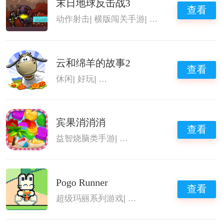
末日地球反击战3
查看
动作射击
|
横版闯关手游
|
横版2d经典游戏
|
童
云和绵羊的故事2
查看
休闲
|
好玩
|
有趣的经营类单机游戏
|
童年经典
宾果消消消
查看
益智烧脑类手游
|
消除类手游
|
2026最新单机
Pogo Runner
查看
超级玛丽系列游戏
|
横版闯关手游
|
童年经典