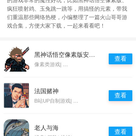
的游戏非常的魔性好玩，比如黑神话悟空像素版、
疯狂喷射鸡、玉兔跳一跳等，用搞怪的元素，带我
们重温那些网络热梗，小编整理了一篇火山哥哥游
戏合集，方便大家下载，一起来看看吧！
黑神话悟空像素版安装包
查看
像素类游戏
|
黑神话悟空类似的游戏
|
黑神话
法国赌神
查看
B站UP自制游戏
|
B站UP主自制游戏
|
火山哥
老人与海
查看