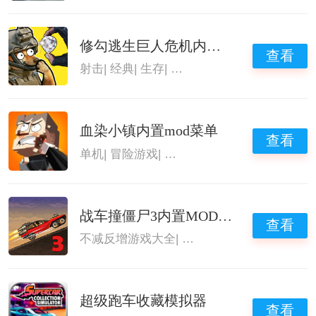
修勾逃生巨人危机内置菜单
查看
射击
|
经典
|
生存
|
内置菜单mod游戏大
血染小镇内置mod菜单
查看
单机
|
冒险游戏
|
内置菜单mod游戏大
|
血染小
战车撞僵尸3内置MOD菜单
查看
不减反增游戏大全
|
内置菜单mod游戏大
超级跑车收藏模拟器
查看