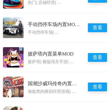
热门
|
店铺经营
|
经营模拟类手游
|
内置菜单m
手动挡停车场内置MOD菜单
查看
手动挡停车场
|
内置菜单mod游戏大
|
城市汽
披萨塔内置菜单MOD
查看
披萨塔
|
横版闯关手游
|
内置菜单mod游戏大
国潮沙威玛传奇内置菜单
查看
做饭类的模拟经营游戏
|
国潮沙威玛
|
内置菜单