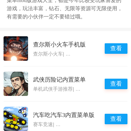
菜单mod版游戏大全，都是今年比较受玩家喜爱的
游戏，玩法丰富，钻石、无限等资源可无限使用，
有需要的小伙伴一定不要错过哦。
查尔斯小火车手机版
查看
查尔斯小火车
|
小火车查尔斯
|
射击类打僵尸
武侠历险记内置菜单
查看
单机武侠手游推荐
|
内置菜单mod版游戏
|
内
汽车吃汽车3内置菜单版
查看
赛车竞速
|
内置菜单mod版游戏
|
内置菜单mo