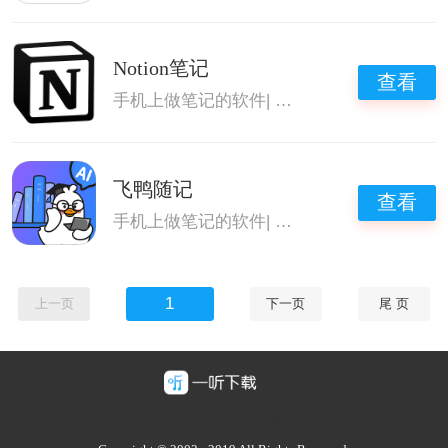
Notion笔记
查看
手机上做笔记的软件
|
笔记类app
|
安卓好用的
飞鸭随记
查看
手机上做笔记的软件
|
免费笔记软件
|
好用的
1
上一页
下一页
尾 页
豫ICP备2025128947号-1