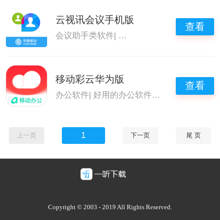
云视讯会议手机版
查看
会议助手类软件
|
云视频会议
|
打卡考勤软件
移动彩云华为版
查看
办公软件
|
好用的办公软件
|
企业办公软件
|
打
1
上一页
下一页
尾 页
豫ICP备2025128947号-1
Copyright © 2003 - 2019 All Rights Reserved.