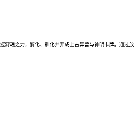
握狩魂之力，孵化、驯化并养成上古异兽与神明卡牌。通过放