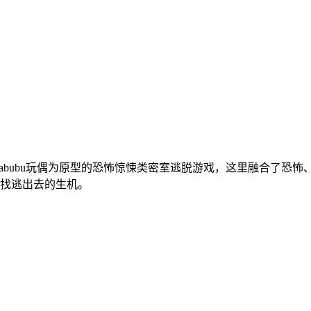
时间爆火的labubu玩偶为原型的恐怖惊悚类密室逃脱游戏，这里融
找逃出去的生机。