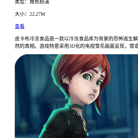
类型：
角色扮演
大小：
22.27M
查看
皮卡布冷冻食品是一款以冷冻食品库为背景的恐怖逃生解
然的真相。游戏特意采用3D化的电视雪花画面呈现，营造出