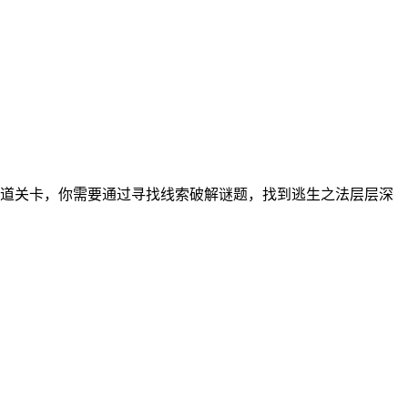
00道关卡，你需要通过寻找线索破解谜题，找到逃生之法层层深