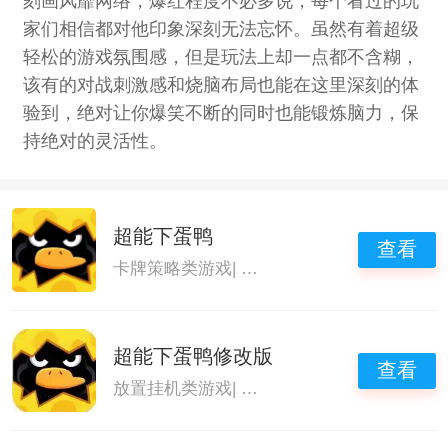
刻画风靡网络，爆红程度不必多说，每个看过的玩
家们相信都对他印象深刻无法忘怀。虽然有着超级
轻松的游戏氛围感，但是玩法上却一点都不含糊，
该有的对战刺激感和烧脑布局也能在这里深刻的体
验到，绝对让你爆笑不断的同时也能锻炼脑力，保
持绝对的灵活性。
超能下蛋鸭
查看
卡牌策略类游戏
|
策略养成游戏大全
|
策略单
超能下蛋鸭修改版
查看
放置挂机类游戏
|
单机格斗游戏大全中文
|
策