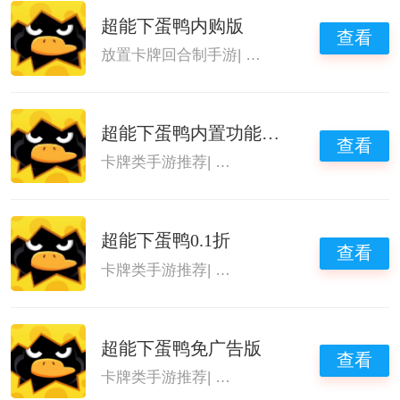
超能下蛋鸭内购版
查看
放置卡牌回合制手游
|
卡牌手游推荐2026
|
单
超能下蛋鸭内置功能菜单
查看
卡牌类手游推荐
|
放置卡牌回合制手游
|
卡牌
超能下蛋鸭0.1折
查看
卡牌类手游推荐
|
卡牌手游推荐2026
|
2026
超能下蛋鸭免广告版
查看
卡牌类手游推荐
|
卡牌手游推荐2026
|
2026