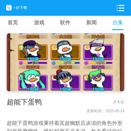
首页
游戏
软件
新闻
合集
超能下蛋鸭
共
6
款
更新时间：2025-08-14
超能下蛋鸭游戏秉持着其超幽默且诙谐的角色外形