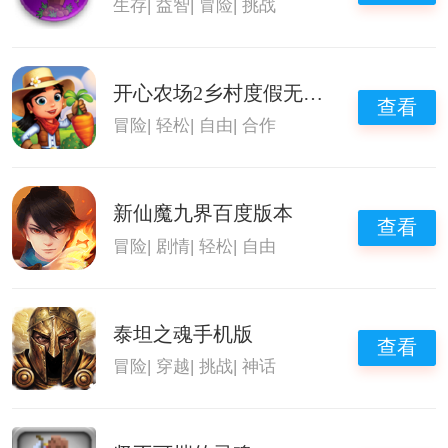
生存
|
益智
|
冒险
|
挑战
开心农场2乡村度假无限钥匙版
查看
冒险
|
轻松
|
自由
|
合作
新仙魔九界百度版本
查看
冒险
|
剧情
|
轻松
|
自由
泰坦之魂手机版
查看
冒险
|
穿越
|
挑战
|
神话