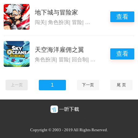
地下城与冒险家
查看
闯关
|
角色扮演
|
冒险
|
角色扮演手游
天空海洋雇佣之翼
查看
角色扮演
|
冒险
|
回合制
|
角色扮演手游
1
上一页
下一页
尾 页
豫ICP备2025128947号-1
Copyright © 2003 - 2019 All Rights Reserved.