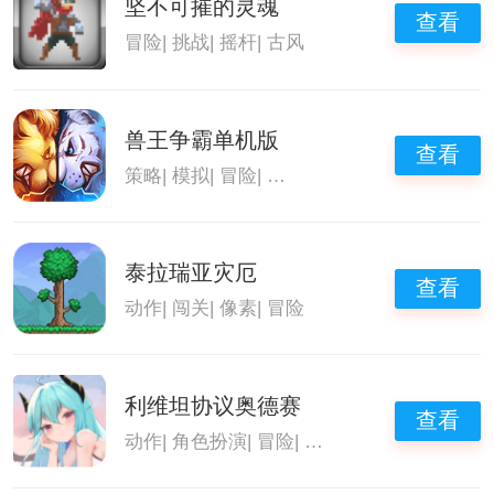
坚不可摧的灵魂
查看
冒险
|
挑战
|
摇杆
|
古风
兽王争霸单机版
查看
策略
|
模拟
|
冒险
|
好玩的策略手游排名
泰拉瑞亚灾厄
查看
动作
|
闯关
|
像素
|
冒险
利维坦协议奥德赛
查看
动作
|
角色扮演
|
冒险
|
角色扮演手游