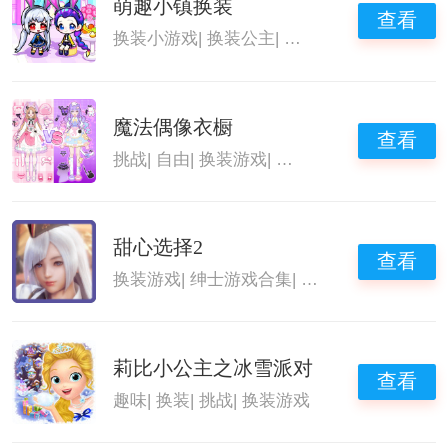
萌趣小镇换装
查看
换装小游戏
|
换装公主
|
换装游戏
|
二次元换装
魔法偶像衣橱
查看
挑战
|
自由
|
换装游戏
|
换装手游
甜心选择2
查看
换装游戏
|
绅士游戏合集
|
绅士单机游戏推荐
|
莉比小公主之冰雪派对
查看
趣味
|
换装
|
挑战
|
换装游戏