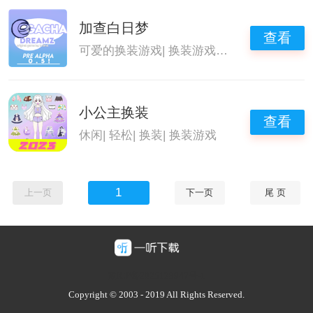
加查白日梦
查看
可爱的换装游戏
|
换装游戏
|
加查星云
|
二次元
小公主换装
查看
休闲
|
轻松
|
换装
|
换装游戏
1
上一页
下一页
尾 页
豫ICP备2025128947号-1
Copyright © 2003 - 2019 All Rights Reserved.