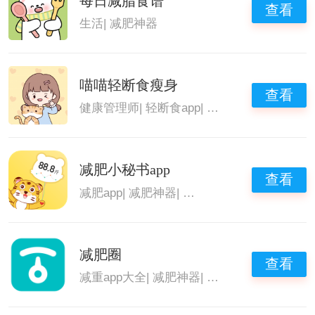
每日减脂食谱
查看
生活
|
减肥神器
喵喵轻断食瘦身
查看
健康管理师
|
轻断食app
|
减肥神器
减肥小秘书app
查看
减肥app
|
减肥神器
|
减肥计划设定软件
|
免费
减肥圈
查看
减重app大全
|
减肥神器
|
减肥计划设定软件
|