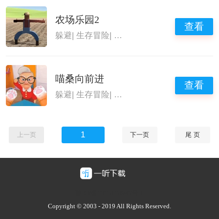
农场乐园2
查看
躲避
|
生存冒险
|
恐怖刺激的游戏
|
恐怖
喵桑向前进
查看
躲避
|
生存冒险
|
休闲益智游戏
|
上手简单的游
1
上一页
下一页
尾 页
豫ICP备2025128947号-1
Copyright © 2003 - 2019 All Rights Reserved.