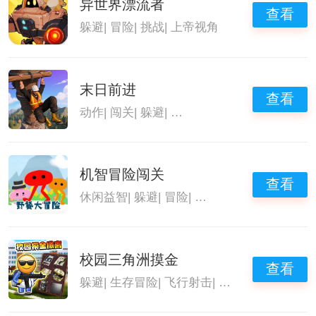
异世界漂流者
查看
躲避
|
冒险
|
挑战
|
上帝视角
末日前进
查看
动作
|
闯关
|
躲避
|
休闲益智游戏
机智冒险闯关
查看
休闲益智
|
躲避
|
冒险
|
闯关类手游合集
校园三角洲摸金
查看
躲避
|
生存冒险
|
飞行射击
|
三角洲行动手游