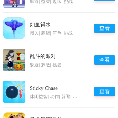
躲避
|
益智
|
趣味
|
挑战
如鱼得水
查看
闯关
|
躲避
|
简单
|
挑战
乱斗的派对
查看
躲避
|
刺激
|
挑战
|
休闲益智游戏
Sticky Chase
查看
休闲益智
|
动作
|
躲避
|
闯关类手游合集