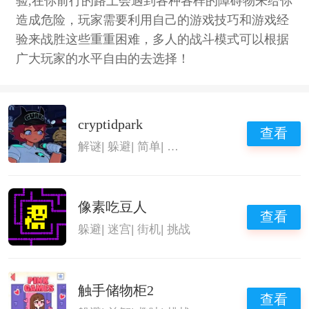
验,在你前行的路上会遇到各种各样的障碍物来给你
造成危险，玩家需要利用自己的游戏技巧和游戏经
验来战胜这些重重困难，多人的战斗模式可以根据
广大玩家的水平自由的去选择！
cryptidpark
查看
解谜
|
躲避
|
简单
|
神秘生物公园
像素吃豆人
查看
躲避
|
迷宫
|
街机
|
挑战
触手储物柜2
查看