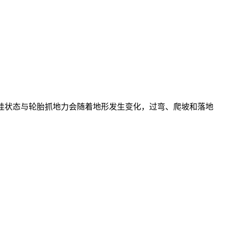
悬挂状态与轮胎抓地力会随着地形发生变化，过弯、爬坡和落地