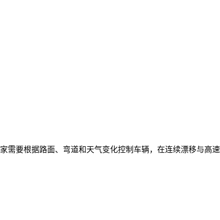
阔沙漠，玩家需要根据路面、弯道和天气变化控制车辆，在连续漂移