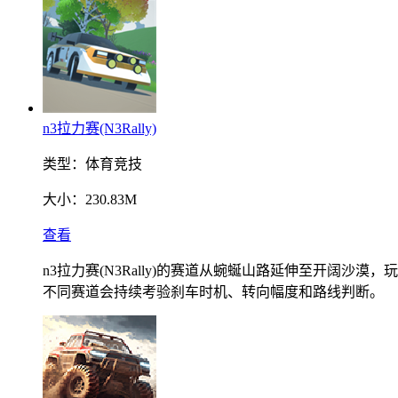
n3拉力赛(N3Rally)
类型：
体育竞技
大小：
230.83M
查看
n3拉力赛(N3Rally)的赛道从蜿蜒山路延伸至开
不同赛道会持续考验刹车时机、转向幅度和路线判断。