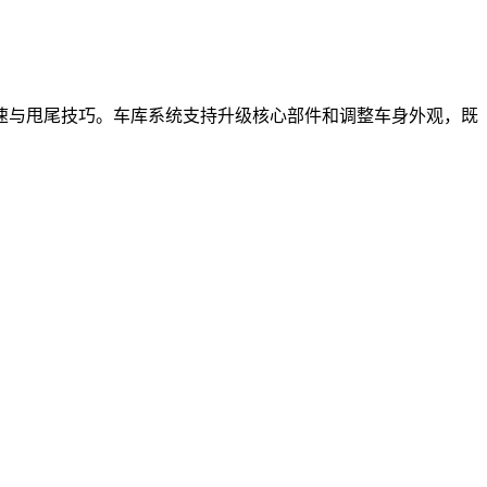
速与甩尾技巧。车库系统支持升级核心部件和调整车身外观，既