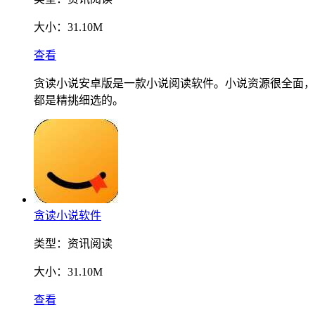
大小：
31.10M
查看
贪读小说安卓版是一款小说阅读软件。小说资源很全面，
都是精挑细选的。
贪读小说软件
类型：
资讯阅读
大小：
31.10M
查看