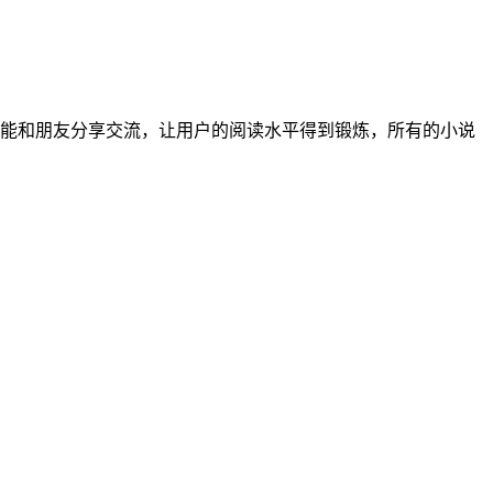
能和朋友分享交流，让用户的阅读水平得到锻炼，所有的小说