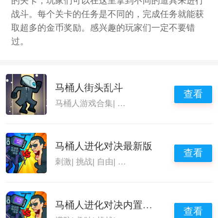
的关卡，玩家们可以在这里拿到不同的道具来进行
战斗。每个关卡的任务是不同的，完成任务就能获
取超多的金币奖励。感兴趣的玩家们一定不要错
过。
马桶人街头乱斗
查看
马桶人游戏合集
|
马桶人模拟器2
|
马桶人逆袭
马桶人进化对决最新版
查看
刺激
|
挑战
|
自由
|
马桶人进化对决
马桶人进化对决内置菜单免广告
查看