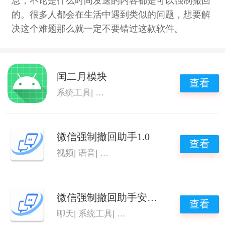
息，不论是什么时间发送的内容都是可以强制撤回
的。很多人都会在生活中遇到类似的问题，想要解
决这个难题那么就一定不要错过这款软件。
闰二月模块
查看
系统工具
|
微信强制撤回助手
|
微信防撤回
微信强制撤回助手1.0
查看
视频
|
语音
|
微信强制撤回助手
|
微信强制撤回
微信强制撤回助手安卓版
查看
聊天
|
系统工具
|
微信强制撤回助手
|
微信强制