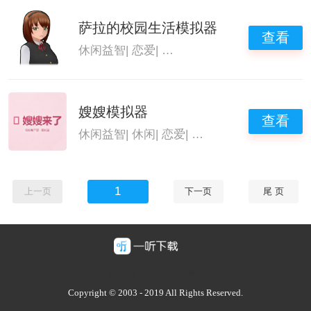
萨拉的校园生活模拟器
查看
休闲益智
|
恋爱
|
校园恋爱模拟器
|
恋爱养成类
嫂嫂模拟器
查看
休闲益智
|
休闲
|
恋爱
|
恋爱养成类游戏
1
上一页
下一页
尾 页
豫ICP备2025128947号-1
Copyright © 2003 - 2019 All Rights Reserved.