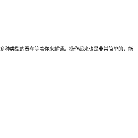
有多种类型的赛车等着你来解锁。操作起来也是非常简单的，能