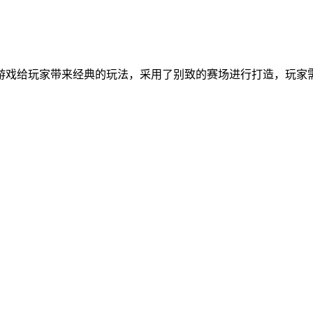
游戏给玩家带来经典的玩法，采用了别致的赛场进行打造，玩家