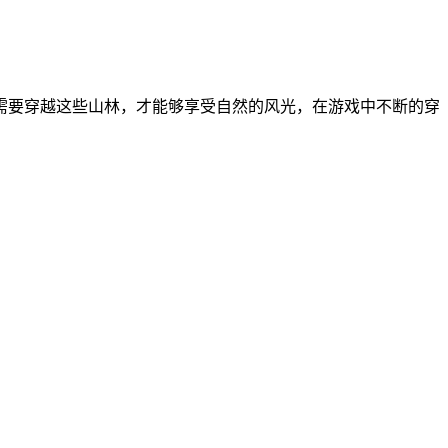
需要穿越这些山林，才能够享受自然的风光，在游戏中不断的穿