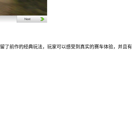
保留了前作的经典玩法，玩家可以感受到真实的赛车体验，并且