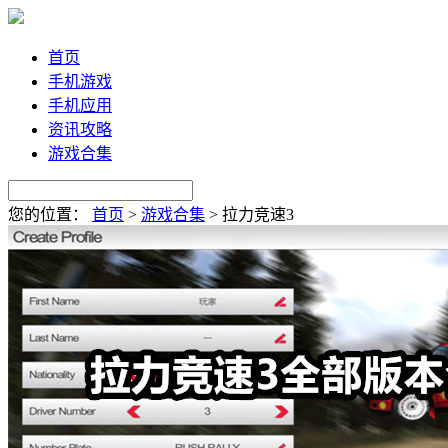
首页
手机游戏
手机应用
资讯攻略
游戏合集
您的位置：
首页
>
游戏合集
>
拉力竞速3