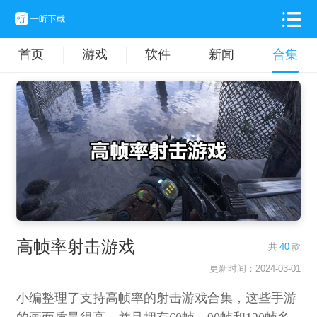
首页
游戏
软件
新闻
合集
高帧率射击游戏
共
40
款
更新时间：2024-03-01
小编整理了支持高帧率的射击游戏合集，这些手游