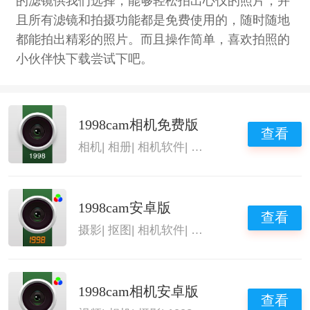
的滤镜供我们选择，能够轻松拍出心仪的照片，并
且所有滤镜和拍摄功能都是免费使用的，随时随地
都能拍出精彩的照片。而且操作简单，喜欢拍照的
小伙伴快下载尝试下吧。
1998cam相机免费版
查看
相机
|
相册
|
相机软件
|
1998cam
1998cam安卓版
查看
摄影
|
抠图
|
相机软件
|
1998cam
1998cam相机安卓版
查看