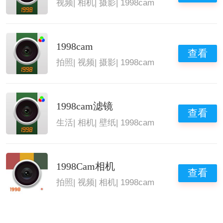
视频
|
相机
|
摄影
|
1998cam
1998cam
查看
拍照
|
视频
|
摄影
|
1998cam
1998cam滤镜
查看
生活
|
相机
|
壁纸
|
1998cam
1998Cam相机
查看
拍照
|
视频
|
相机
|
1998cam