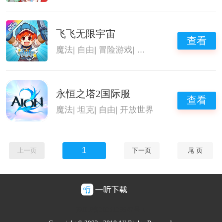
飞飞无限宇宙
查看
魔法
|
自由
|
冒险游戏
|
开放世界
永恒之塔2国际服
查看
魔法
|
坦克
|
自由
|
开放世界
1
上一页
下一页
尾 页
豫ICP备2025128947号-1