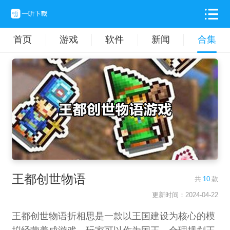
首页
游戏
软件
新闻
合集
王都创世物语
共
10
款
更新时间：2024-04-22
王都创世物语折相思是一款以王国建设为核心的模