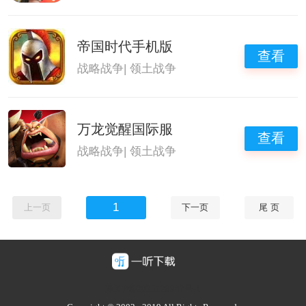
帝国时代手机版
查看
战略战争
|
领土战争
万龙觉醒国际服
查看
战略战争
|
领土战争
1
上一页
下一页
尾 页
豫ICP备2025128947号-1