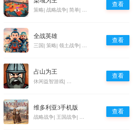
染域为王
查看
策略
|
战略战争
|
简单
|
领土战争
全战英雄
查看
三国
|
策略
|
领土战争
|
三国策略手游
占山为王
查看
休闲益智游戏
|
好玩的策略手游排名
|
领土战
维多利亚3手机版
查看
战略战争
|
王国战争
|
领土战争
|
军事战争模拟