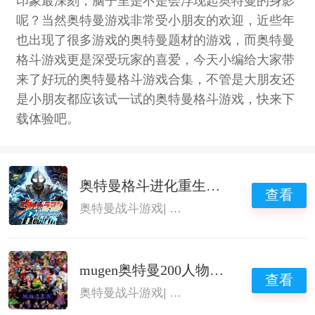
印象最深刻，脑子里是不是会浮现起奥特曼的身影
呢？当然奥特曼游戏非常受小朋友的欢迎，近些年
也出现了很多游戏的奥特曼题材的游戏，而奥特曼
格斗游戏更是深受玩家的喜爱，今天小编给大家带
来了好玩的奥特曼格斗游戏合集，不管是大朋友还
是小朋友都应该试一试的奥特曼格斗游戏，快来下
载体验吧。
奥特曼格斗进化重生中文版
查看
奥特曼战斗游戏
|
奥特曼格斗游戏
|
奥特曼格
mugen奥特曼200人物整合包手机版
查看
奥特曼战斗游戏
|
奥特曼格斗游戏
|
奥特曼格