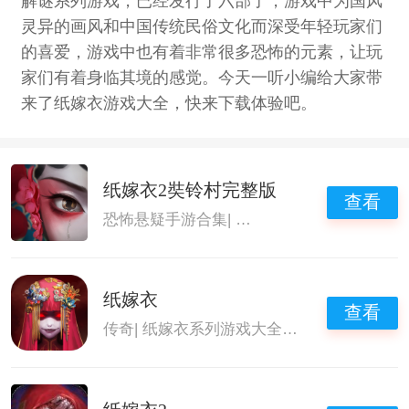
解谜系列游戏，已经发行了六部了，游戏中为国风
灵异的画风和中国传统民俗文化而深受年轻玩家们
的喜爱，游戏中也有着非常很多恐怖的元素，让玩
家们有着身临其境的感觉。今天一听小编给大家带
来了纸嫁衣游戏大全，快来下载体验吧。
纸嫁衣2奘铃村完整版
查看
恐怖悬疑手游合集
|
纸嫁衣系列游戏大全
|
纸
纸嫁衣
查看
传奇
|
纸嫁衣系列游戏大全
|
纸嫁衣游戏大全