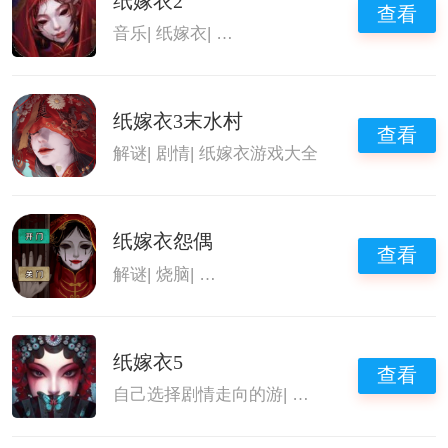
纸嫁衣2
查看
音乐
|
纸嫁衣
|
纸嫁衣系列游戏大全
|
纸嫁衣游
纸嫁衣3末水村
查看
解谜
|
剧情
|
纸嫁衣游戏大全
纸嫁衣怨偶
查看
解谜
|
烧脑
|
纸嫁衣游戏大全
|
中式悬疑剧情解
纸嫁衣5
查看
自己选择剧情走向的游
|
纸嫁衣系列游戏大全