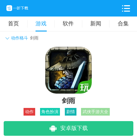
首页
游戏
软件
新闻
合集
动作格斗
剑雨
角色扮演
动作格斗
休闲益智
枪战射击
战争策略
卡牌对战
音乐舞蹈
模拟塔防
体育竞技
挂机养成
剑雨
动作
角色扮演
剧情
武侠手游大全
安卓版下载