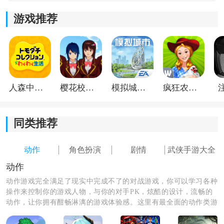
自己，并在战斗中时刻关注你的血和蓝;
游戏推荐
2.如果玩家的蓝条不够，那么就不能释放技能，只能被扁
一次攻击，那么基本上这是不能对敌人造成特殊伤害的;
3.每个剑客都有各种大招式，不同大招式的威力也不一
样。因此，选手在挑战时要注意大
动作
的冷却。
人森中文版
樱花校园模拟器1.048.00中文版
模拟城市我是巿长联机版
疯狂农场3美国派19
同类推荐
动作
角色扮演
剧情
武侠手游大全
动作
动作游戏完全满足了现实中完成不了的对战游戏，你可以学习各种
操作来控制你的游戏人物，与你的对手PK，炫酷的设计，流畅的
动作，让你拥有酣畅淋漓的游戏体验感。这里有最全面的动作类游
戏，喜欢的朋友们赶紧来体验吧！