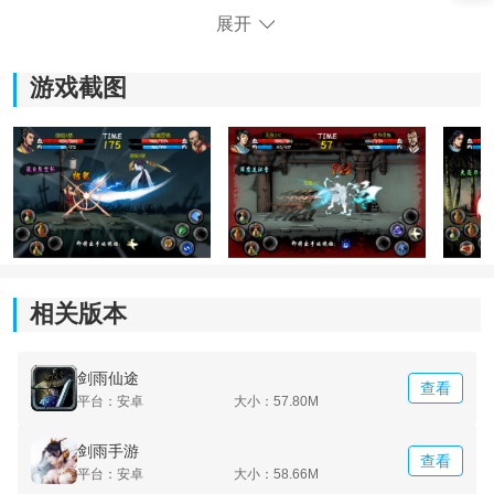
3.不同的剑士有不同的技巧。最好让玩家了解这些技能，
展开
这样他们就可以在与其他玩家战斗时了解其他玩家的技
能。
游戏截图
相关版本
剑雨仙途
查看
平台：安卓
大小：57.80M
《剑雨手游》游戏特色：
剑雨手游
查看
1.不断的战斗，增加你的战斗经验，让你可以更好的操作
平台：安卓
大小：58.66M