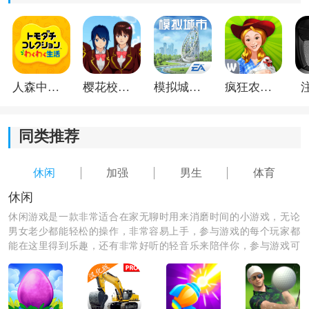
人森中文版
樱花校园模拟器1.048.00中文版
模拟城市我是巿长联机版
疯狂农场3美国派19
同类推荐
休闲
加强
男生
体育
休闲
休闲游戏是一款非常适合在家无聊时用来消磨时间的小游戏，无论
男女老少都能轻松的操作，非常容易上手，参与游戏的每个玩家都
能在这里得到乐趣，还有非常好听的轻音乐来陪伴你，参与游戏可
以释放缓解自己在生活中和工作之中的压力，绝对是你休闲娱乐时
必备的一款app哦。