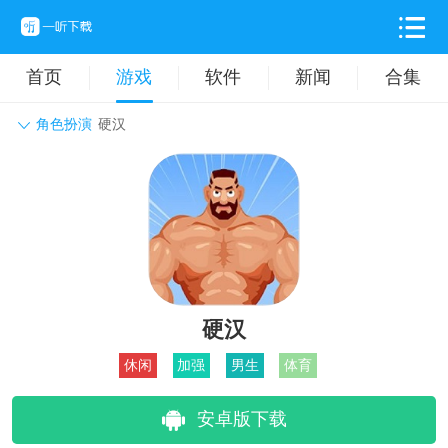
首页
游戏
软件
新闻
合集
角色扮演
硬汉
角色扮演
动作格斗
休闲益智
枪战射击
战争策略
卡牌对战
音乐舞蹈
模拟塔防
体育竞技
挂机养成
硬汉
休闲
加强
男生
体育
安卓版下载