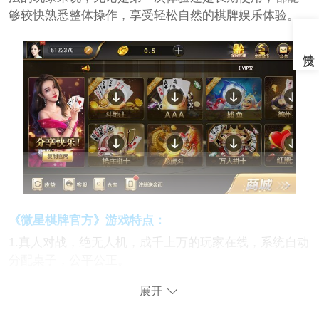
够较快熟悉整体操作，享受轻松自然的棋牌娱乐体验。
《微星棋牌官方》游戏特点：
1.真人对战，绝无人机，成千上万的玩家在线，系统自动
分配桌子，公平公正。
展开
2.真正的微星一对一竞争，支持微信，支付宝，网上银行
等充值渠道，安全有保障。