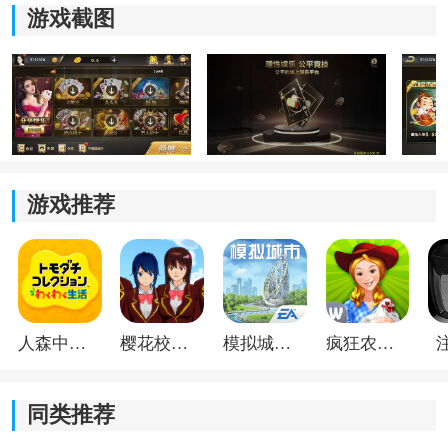
游戏截图
3.提款可以在几秒钟内到达帐户，在24小时内随时提取，
在60秒内到达帐户，并提取20金币。
4.独家游戏客户服务，全天24小时在线解答玩家的游戏问
题，如有任何疑问，请随时咨询。
游戏推荐
人森中文版
樱花校园模拟器1.048.00中文版
模拟城市我是巿长联机版
疯狂农场3美国派19
同类推荐
《微星棋牌官方》游戏特色：