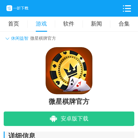
首页
游戏
软件
新闻
合集
休闲益智
微星棋牌官方
角色扮演
动作格斗
休闲益智
枪战射击
战争策略
卡牌对战
音乐舞蹈
模拟塔防
体育竞技
挂机养成
微星棋牌官方
安卓版下载
详细信息