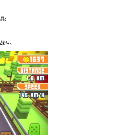
具;
车战斗。