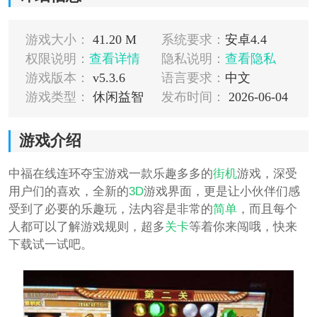
游戏大小：
41.20 M
系统要求：
安卓4.4
权限说明：
查看详情
隐私说明：
查看隐私
游戏版本：
v5.3.6
语言要求：
中文
游戏类型：
休闲益智
发布时间：
2026-06-04
游戏介绍
中福在线连环夺宝游戏一款乐趣多多的
街机
游戏，深受
用户们的喜欢，全新的
3D
游戏界面，更是让小伙伴们感
受到了必要的乐趣玩，法内容是非常的
简单
，而且每个
人都可以了解游戏规则，超多
关卡
等着你来闯哦，快来
下载试一试吧。