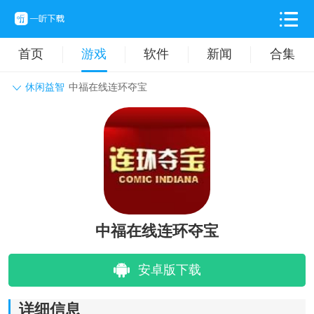
首页
游戏
软件
新闻
合集
休闲益智
中福在线连环夺宝
角色扮演
动作格斗
休闲益智
枪战射击
战争策略
卡牌对战
音乐舞蹈
模拟塔防
体育竞技
挂机养成
中福在线连环夺宝
安卓版下载
详细信息