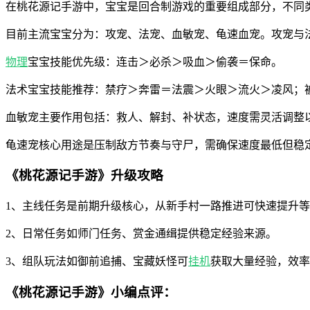
在桃花源记手游中，宝宝是回合制游戏的重要组成部分，不同类
目前主流宝宝分为：攻宠、法宠、血敏宠、龟速血宠。攻宠与法
物理
宝宝技能优先级：连击＞必杀＞吸血＞偷袭＝保命。
法术宝宝技能推荐：禁疗＞奔雷＝法震＞火眼＞流火＞凌风；
血敏宠主要作用包括：救人、解封、补状态，速度需灵活调整
龟速宠核心用途是压制敌方节奏与守尸，需确保速度最低但稳
《桃花源记手游》升级攻略
1、主线任务是前期升级核心，从新手村一路推进可快速提升
2、日常任务如师门任务、赏金通缉提供稳定经验来源。
3、组队玩法如御前追捕、宝藏妖怪可
挂机
获取大量经验，效率
《桃花源记手游》小编点评：