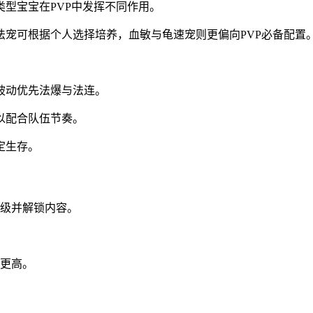
型宝宝在PVP中发挥不同作用。
宠可根据个人选择培养，血敏与龟速宠则更偏向PVP必备配置
被动优先法爆与法连。
以配合队伍节奏。
定生存。
等级并解锁内容。
更高。