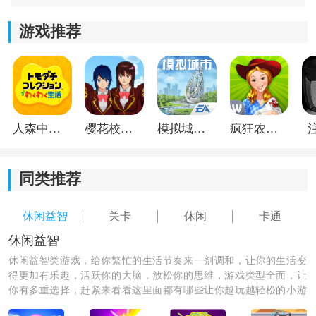
后的怪物。
游戏推荐
弹力果冻游戏攻略：
首先，游戏界面最左侧显示的“燃料”其实就是玩家的体力
值，挑战关卡和刷资源都会消耗燃料。
前期培养优先级推荐：
人森中文版
樱花校园模拟器1.048.00中文版
模拟城市我是巿长联机版
疯狂农场3美国派19
武器 ＞ 崽 ＞ 宠物
同类推荐
武器提升的主要作用就是增加输出伤害，能够帮助玩家
更快通关。
休闲益智
关卡
休闲
卡通
休闲益智
休闲益智类游戏，给你繁忙的生活节奏来一剂调和，让你的生活变
得更加有乐趣，活跃你的大脑，放松你的思维，游戏类型全面，让
你有多重选择，赶紧来看看这里面都有哪些让你越玩越轻松的小游
戏，一起游玩吧！