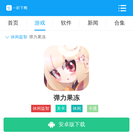
首页
游戏
软件
新闻
合集
休闲益智
弹力果冻
角色扮演
动作格斗
休闲益智
枪战射击
战争策略
卡牌对战
音乐舞蹈
模拟塔防
体育竞技
挂机养成
弹力果冻
休闲益智
关卡
休闲
卡通
安卓版下载