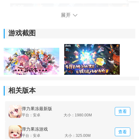
展开
游戏截图
《弹力果冻》游戏特点：
相关版本
1、有趣的地下城怪物游戏，丰富的游戏
关卡
，随机的怪
物等着你去打败。
弹力果冻最新版
查看
2、免费收集大量的游戏武器，不断增长的强大，探索奇
平台：安卓
大小：1980.00M
怪的神秘虫洞。
弹力果冻游戏
查看
3、不同的boss，解锁更多关卡，关注你自己，注意你身
平台：安卓
大小：325.00M