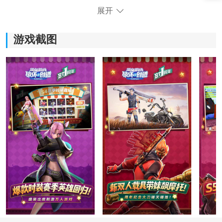
《堡垒前线》游戏特色：
展开
1.丰富的地图内容使您可以边探索边前进，享受探索的乐
趣以及射击游戏的紧张和刺激。
游戏截图
2.多种综合和武器系统使您可以进行多种选择。总有一种
武器可以用来帮助您赢得最终胜利。
3.极富创造力的游戏玩法可以让您改变游戏的地形，并且
无需枪炮就可以自己制作游戏。
4.强调策略和可操作性。即时射击技能较差的玩家也可以
通过智慧和策略赢得最终胜利。