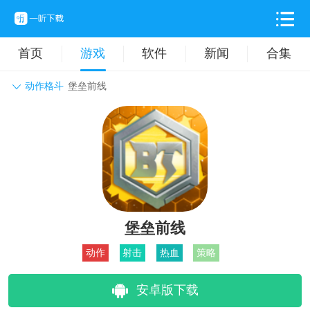
首页
游戏
软件
新闻
合集
动作格斗
堡垒前线
角色扮演
动作格斗
休闲益智
枪战射击
战争策略
卡牌对战
音乐舞蹈
模拟塔防
体育竞技
挂机养成
堡垒前线
动作
射击
热血
策略
安卓版下载