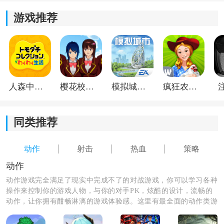
游戏推荐
人森中文版
樱花校园模拟器1.048.00中文版
模拟城市我是巿长联机版
疯狂农场3美国派19
同类推荐
动作
射击
热血
策略
《堡垒前线》游戏亮点：
动作
1.玩家可以使用手边的工具破坏或创建场景中的许多元
动作游戏完全满足了现实中完成不了的对战游戏，你可以学习各种
素，以探索场景中隐藏的各种可能性。
操作来控制你的游戏人物，与你的对手PK，炫酷的设计，流畅的
动作，让你拥有酣畅淋漓的游戏体验感。这里有最全面的动作类游
2.您可以建造一个防御性掩体来对付令人讨厌的对手，或
戏，喜欢的朋友们赶紧来体验吧！
者将自己隐藏在掩体中以避免追逐。