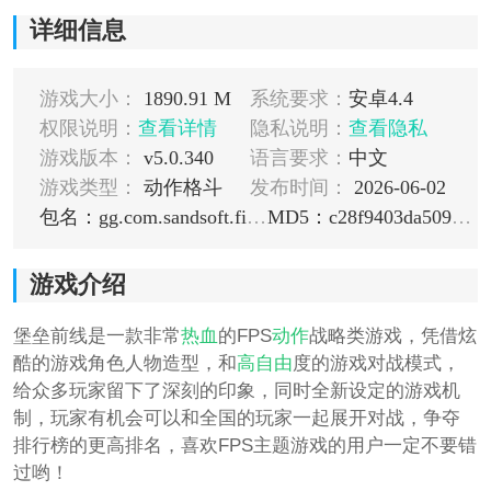
详细信息
游戏大小：
1890.91 M
系统要求：
安卓4.4
权限说明：
查看详情
隐私说明：
查看隐私
游戏版本：
v5.0.340
语言要求：
中文
游戏类型：
动作格斗
发布时间：
2026-06-02
包名：gg.com.sandsoft.fingerwarriors
MD5：c28f9403da509100b4e1b2be65eba2f0
游戏介绍
堡垒前线是一款非常
热血
的FPS
动作
战略类游戏，凭借炫
酷的游戏角色人物造型，和
高
自由
度的游戏对战模式，
给众多玩家留下了深刻的印象，同时全新设定的游戏机
制，玩家有机会可以和全国的玩家一起展开对战，争夺
排行榜的更高排名，喜欢FPS主题游戏的用户一定不要错
过哟！