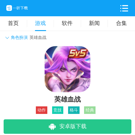
首页
游戏
软件
新闻
合集
角色扮演
英雄血战
角色扮演
动作格斗
休闲益智
枪战射击
战争策略
卡牌对战
音乐舞蹈
模拟塔防
体育竞技
挂机养成
英雄血战
动作
竞技
格斗
经典
安卓版下载