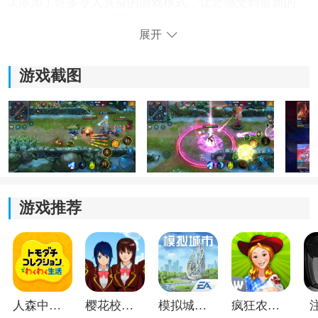
3.添加了许多令人兴奋的游戏模式，让您感受到最新的
5V5游戏模式，这是无限的美妙。
展开
游戏截图
游戏推荐
《英雄血战》游戏优势：
1.全球5V5竞技手机游戏，融合了最经典的MOBA竞技游
戏元素，操作流畅流畅；
2.选择您最喜欢的英雄角色，召集三个或五个朋友组成一
人森中文版
樱花校园模拟器1.048.00中文版
模拟城市我是巿长联机版
疯狂农场3美国派19
个小组，一起享受战斗的终极快感；