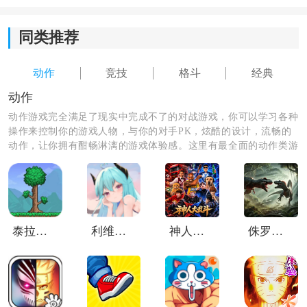
3.快速比赛，巅峰比赛，一秒无间断，快节奏的游戏玩法
同类推荐
可让您快速释放自己的技能来与世界搏斗。
动作
竞技
格斗
经典
动作
动作游戏完全满足了现实中完成不了的对战游戏，你可以学习各种
操作来控制你的游戏人物，与你的对手PK，炫酷的设计，流畅的
动作，让你拥有酣畅淋漓的游戏体验感。这里有最全面的动作类游
戏，喜欢的朋友们赶紧来体验吧！
泰拉瑞亚灾厄
利维坦协议奥德赛
神人大乱斗
侏罗纪冲突中文版
英雄血战怎么获得钻石
1、参与官方限时活动获取钻石奖励。游戏会不定期开放
签到活动、挑战活动或节日玩法，完成指定任务即可领
取钻石。