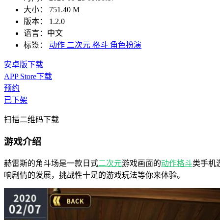
大小：
751.40 M
版本：
1.2.0
语言：
中文
标签：
动作
二次元
格斗
角色扮演
安卓版下载
APP Store下载
预约
已下架
扫描二维码下载
游戏介绍
赫雷斯的角斗场是一款日式
二次元
游戏画面的
动作
格斗
类手机
响剧情的发展，挑战性十足的游戏玩法等你来体验。