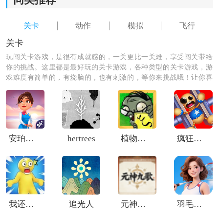
同类推荐
5.修理道路，使其能够顺利通过。
关卡
动作
模拟
飞行
6.许多关卡都在等你挑战。
关卡
玩闯关卡游戏，是很有成就感的，一关更比一关难，享受闯关带给
你的挑战。这里都是最好玩的关卡游戏，各种类型的关卡游戏，游
戏难度有简单的，有烧脑的，也有刺激的，等你来挑战哦！让你喜
欢闯关，喜欢关卡游戏，满足你的挑战欲。
安珀的空姐梦希望高飞
hertrees
植物大战僵尸XI版
疯狂木偶人3
《直升飞机》模拟器游戏任务
1.随机飞行故障挑战
我还没上车啊
追光人
元神九歌
羽毛球对决
飞行过程中可能随机触发起落架异常、发动机损坏等特