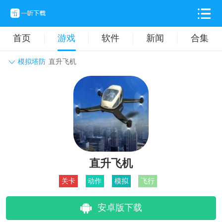
首页
游戏
软件
新闻
合集
模拟塔防
直升飞机
角色扮演
动作格斗
休闲益智
枪战射击
战争策略
卡牌对战
音乐舞蹈
模拟塔防
体育竞技
挂机养成
直升飞机
关卡
动作
模拟
飞行
安卓版下载