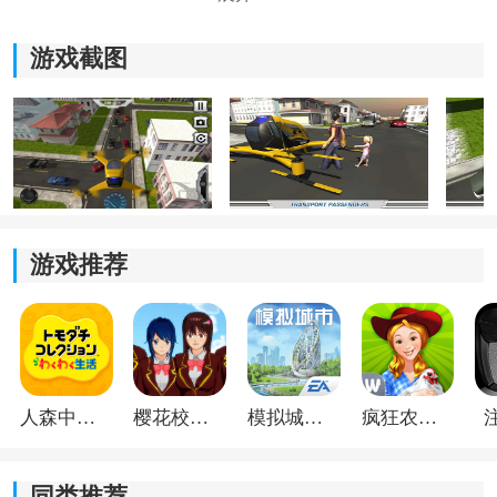
游戏截图
游戏推荐
《直升飞机》游戏亮点：
1.根本无法停止的驾驶模拟游戏。
2.各种酷炫的直升机正等着您进行控制。
3.左下角的方向盘控制直升机的运动。
人森中文版
樱花校园模拟器1.048.00中文版
模拟城市我是巿长联机版
疯狂农场3美国派19
4.右下角的快捷键可用于铺路。