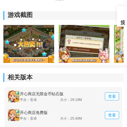
1.免费下载，免费玩。
游戏截图
2.建造和升级各种设施和装饰，包括餐厅，面包店，服装
店，电子游戏中心等。
3.每周，我们会免费添加更多令人兴奋的新内容。
4.解锁并吸引多个独特的客户。
5.可以离线随时随地的进行商店管理，无需连接到互联
网。
相关版本
6.与世界各地成千上万的商店老板在线互动，访问朋友赚
取小费，并在排行榜上竞争。
开心商店无限金币钻石版
查看
平台：安卓
大小：29.19M
开心商店免费版
查看
平台：安卓
大小：25.40M