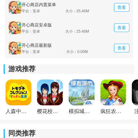
开心商店内置菜单
查看
平台：安卓
大小：25.40M
开心商店安卓版
查看
平台：安卓
大小：25.40M
开心商店最新版
查看
平台：安卓
大小：0.00M
游戏推荐
《开心商店》游戏亮点：
1.是一个有趣的商业
模拟
游戏。
2.是一款拥有独特设施的商店游戏，如餐厅、面包店、服
装店、电子游戏中心等。
人森中文版
樱花校园模拟器1.048.00中文版
模拟城市我是巿长联机版
疯狂农场3美国派19
3.各种各样的设施和装饰，只需一键便可得到。
同类推荐