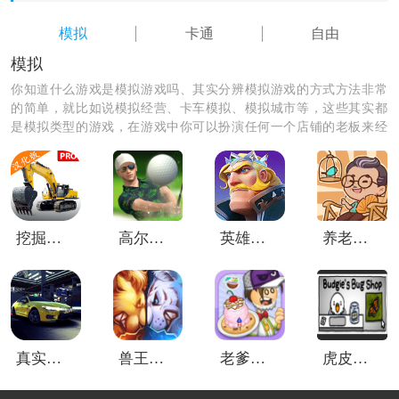
模拟
卡通
自由
模拟
你知道什么游戏是模拟游戏吗、其实分辨模拟游戏的方式方法非常
的简单，就比如说模拟经营、卡车模拟、模拟城市等，这些其实都
是模拟类型的游戏，在游戏中你可以扮演任何一个店铺的老板来经
营你的店铺，根据你自己的经营方法使你的店铺生意更好一点。
挖掘机模拟器重制版
高尔夫之王世界巡回赛
英雄之冠
养老院模拟器手机版
《开心商店》怎么玩｜开心商店到底怎么玩？一步一步
带你快速上手
1. 顾客头顶出现叹号时，记得手动帮他“指路”！
真实模拟城市出租车
兽王争霸单机版
老爹圣代曲奇店togo
虎皮鹦鹉的昆虫小店手游
很多新手第一次玩都会懵：明明已经建好了自动贩卖
机、面包店或者水果店，结果顾客还是站在原地不动，