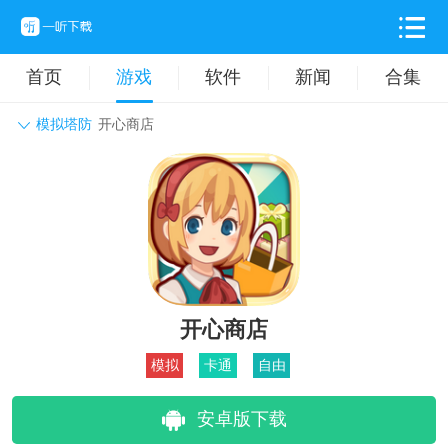
首页
游戏
软件
新闻
合集
模拟塔防
开心商店
角色扮演
动作格斗
休闲益智
枪战射击
战争策略
卡牌对战
音乐舞蹈
模拟塔防
体育竞技
挂机养成
开心商店
模拟
卡通
自由
安卓版下载