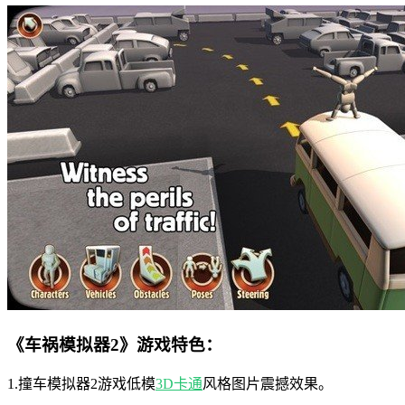
《车祸模拟器2》游戏特色：
1.撞车模拟器2游戏低模
3D
卡通
风格图片震撼效果。