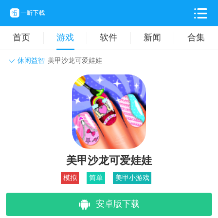
首页
游戏
软件
新闻
合集
休闲益智
美甲沙龙可爱娃娃
角色扮演
动作格斗
休闲益智
枪战射击
战争策略
卡牌对战
音乐舞蹈
模拟塔防
体育竞技
挂机养成
美甲沙龙可爱娃娃
模拟
简单
美甲小游戏
安卓版下载