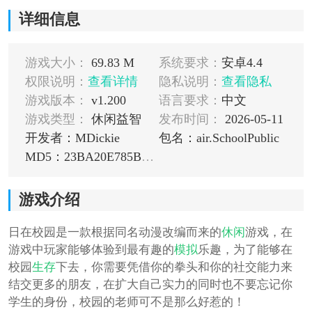
详细信息
游戏大小：
69.83 M
系统要求：
安卓4.4
权限说明：
查看详情
隐私说明：
查看隐私
游戏版本：
v1.200
语言要求：
中文
游戏类型：
休闲益智
发布时间：
2026-05-11
开发者：MDickie
包名：air.SchoolPublic
MD5：23BA20E785B59B0D7B1198421AFC41E2
游戏介绍
日在校园是一款根据同名动漫改编而来的
休闲
游戏，在
游戏中玩家能够体验到最有趣的
模拟
乐趣，为了能够在
校园
生存
下去，你需要凭借你的拳头和你的社交能力来
结交更多的朋友，在扩大自己实力的同时也不要忘记你
学生的身份，校园的老师可不是那么好惹的！