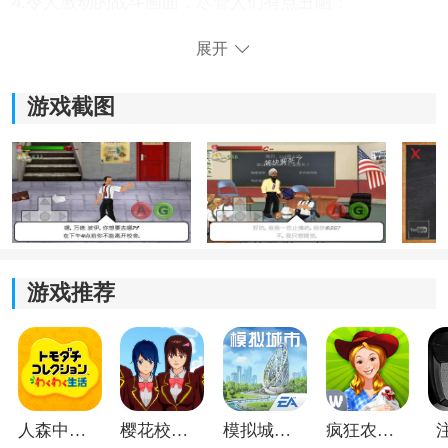
4.令人激动的战斗画面，尽管人们有点丑陋；
展开
5.只能靠拳头生存；
6.避免在学习时发现的麻烦。
游戏截图
游戏推荐
《日在校园》游戏亮点：
1.游戏玩法简单，操作简单易用，游戏画面优美；
人森中文版
樱花校园模拟器1.048.00中文版
模拟城市我是巿长联机版
疯狂农场3美国派19