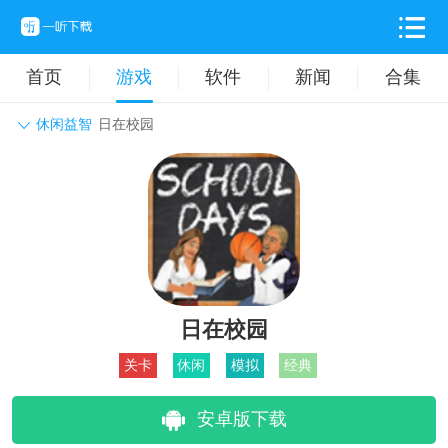
首页
游戏
软件
新闻
合集
休闲益智
日在校园
角色扮演
动作格斗
休闲益智
枪战射击
战争策略
卡牌对战
音乐舞蹈
模拟塔防
体育竞技
挂机养成
日在校园
关卡
休闲
模拟
经典
安卓版下载