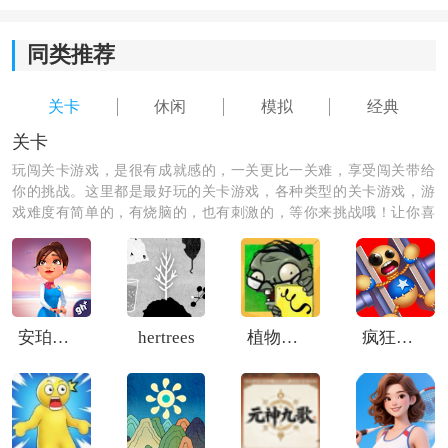
2.内容丰富多样，引人入胜；
同类推荐
3.多样化的
关卡
设计为您的游戏增添乐趣和挑战；
关卡
休闲
模拟
经典
4.经典的回忆使您想起失去的青春。
关卡
游戏攻略：
玩闯关卡游戏，是很有成就感的，一关更比一关难，享受闯关带给
你的挑战。这里都是最好玩的关卡游戏，各种类型的关卡游戏，游
1、怎么送东西
戏难度有简单的，有烧脑的，也有刺激的，等你来挑战哦！让你喜
欢闯关，喜欢关卡游戏，满足你的挑战欲。
拿起想赠送的物品后，与目标角色面对面靠近站立，然
后按一下键盘上的“P”键即可完成赠送。注意不要长按，
否则角色会把物品重新抢回来，还有可能因此被对方攻
击。
安珀的空姐梦希望高飞
hertrees
植物大战僵尸XI版
疯狂木偶人3