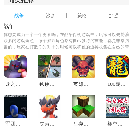
同类推荐
4.与盟友一起在太空竞速中获得王牌！
战争
沙盒
策略
加强
战争
你想要成为一个一个勇者吗，在战争街机游戏中，玩家可以去扮演
众多的游戏角色，每个游戏角色都有自己独特的技能，都是非常厉
害的，玩家在打败你的对手的时候可以将他的道具收集在自己的背
包里，来充实自己的物资，提高自己的战斗能力，在你收集道具的
时候也是会遇到很多危险的，玩家应当格外的注意哦。
龙之自走棋
铁锈战争ek模组
英雄瞭望
180霸道传奇
《猿族时代》怎么玩：
1.猿族时代手游开局首先人口最好在7个人以上，虽然人
多了消耗也大，但是资源的获取效率是很高的，如果有
两个人狩猎的技能到10基本每次都能打到10多个肉了，
军团领地战争
失落的绿洲怪物战争
生存战争沙盒
架空地图模拟器
最好是猎鹿，比较好打，而且不容易受伤。