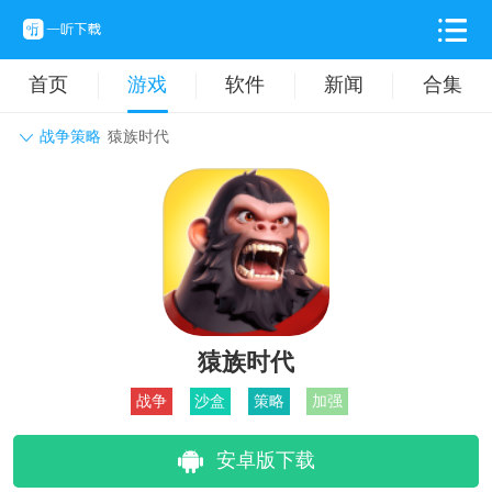
首页
游戏
软件
新闻
合集
战争策略
猿族时代
角色扮演
动作格斗
休闲益智
枪战射击
战争策略
卡牌对战
音乐舞蹈
模拟塔防
体育竞技
挂机养成
猿族时代
战争
沙盒
策略
加强
安卓版下载