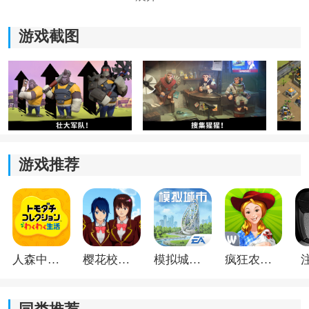
游戏截图
游戏推荐
《猿族时代》游戏优势：
1.发展和加强您的基地，训练自己的军队，您将成为领土
发展的主人；
2.保护和掠夺材料也是您军队的战略任务；
人森中文版
樱花校园模拟器1.048.00中文版
模拟城市我是巿长联机版
疯狂农场3美国派19
3.您还可以继续促进科学研究计划，研究更先进的武器，
并解锁高级武器；