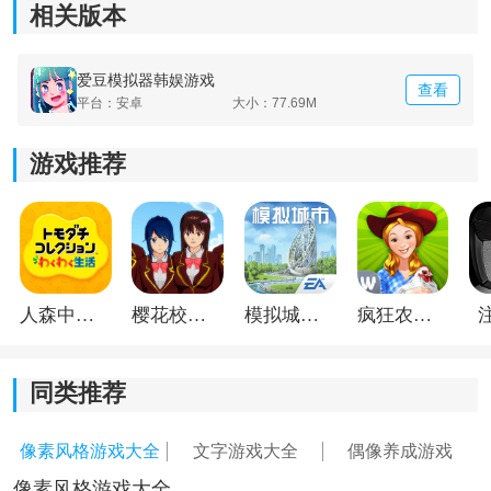
相关版本
爱豆模拟器韩娱游戏
查看
平台：安卓
大小：77.69M
游戏推荐
2. 舞台实力派（主打打歌、专辑）
唱功 35 + 舞蹈 35 + 说唱 20 + 综艺感 5 + 魅力 5
优势：舞台评分高，打歌拿一位、专辑销量更容易冲
榜，粉丝粘性强。
人森中文版
樱花校园模拟器1.048.00中文版
模拟城市我是巿长联机版
疯狂农场3美国派19
短板：综艺邀约少，路人粉增长慢。
同类推荐
3. 综艺人气流（快速涨粉、接广告）
像素风格游戏大全
文字游戏大全
偶像养成游戏
唱功 15 + 舞蹈 15 + 说唱 5 + 综艺感 40 + 魅力 25
像素风格游戏大全