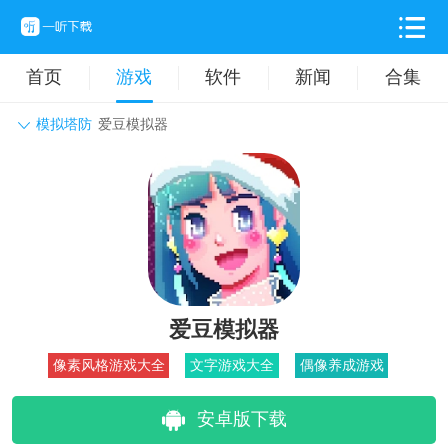
首页
游戏
软件
新闻
合集
模拟塔防
爱豆模拟器
角色扮演
动作格斗
休闲益智
枪战射击
战争策略
卡牌对战
音乐舞蹈
模拟塔防
体育竞技
挂机养成
爱豆模拟器
像素风格游戏大全
文字游戏大全
偶像养成游戏
安卓版下载