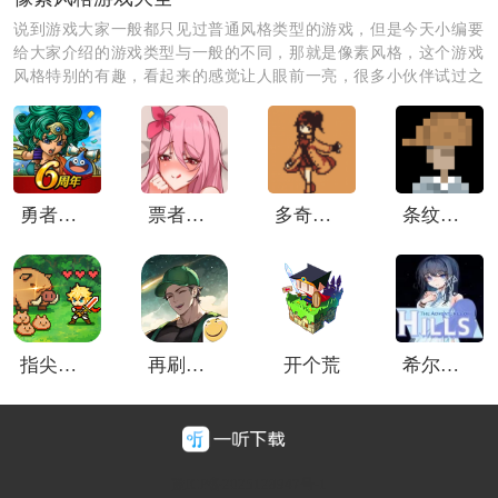
优势：综艺、直播资源不断，涨粉速度最快，金币收益
说到游戏大家一般都只见过普通风格类型的游戏，但是今天小编要
高。
给大家介绍的游戏类型与一般的不同，那就是像素风格，这个游戏
风格特别的有趣，看起来的感觉让人眼前一亮，很多小伙伴试过之
后就爱上了这种风格的游戏，玩家可以在这种风格的游戏中挑战自
短板：舞台竞争力弱，专辑成绩一般。
我，成就感会更高的哦。
小提示：魅力影响路人好感和绯闻走向，不想触发负面
事件，开局不用点太高。
勇者斗恶龙tact
票者小慧的打工大作战
多奇梦冒险
条纹军服
指尖像素城0.1折
再刷一把2金色传说手机版
开个荒
希尔丝大冒险
豫ICP备2025128947号-1