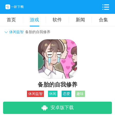
首页
游戏
软件
新闻
合集
休闲益智
备胎的自我修养
角色扮演
动作格斗
休闲益智
枪战射击
战争策略
卡牌对战
音乐舞蹈
模拟塔防
体育竞技
挂机养成
备胎的自我修养
休闲益智
休闲
恋爱
趣味
安卓版下载