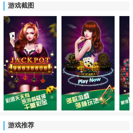
游戏截图
《全民炸金花现金版》游戏优势：
1.超级多的福利游戏玩法，各种不同的精彩游戏模式，享
受海量的金币好礼游戏
2.自定义游戏规则，开设好友房，和朋友嗨皮到天亮
3.采用顶级防作弊技术，进入游戏自动匹配表，成败取决
于技术
4.送超多筹码玩到爽，自动挂机欢乐畅聊
游戏推荐