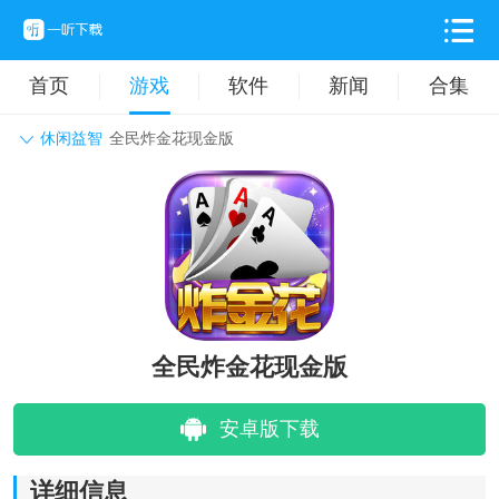
首页
游戏
软件
新闻
合集
休闲益智
全民炸金花现金版
角色扮演
动作格斗
休闲益智
枪战射击
战争策略
卡牌对战
音乐舞蹈
模拟塔防
体育竞技
挂机养成
全民炸金花现金版
安卓版下载
详细信息