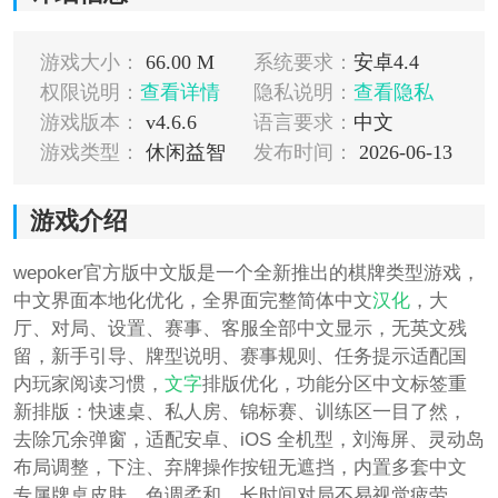
游戏大小：
66.00 M
系统要求：
安卓4.4
权限说明：
查看详情
隐私说明：
查看隐私
游戏版本：
v4.6.6
语言要求：
中文
游戏类型：
休闲益智
发布时间：
2026-06-13
游戏介绍
wepoker官方版中文版是一个全新推出的棋牌类型游戏，
中文界面本地化优化，全界面完整简体中文
汉化
，大
厅、对局、设置、赛事、客服全部中文显示，无英文残
留，新手引导、牌型说明、赛事规则、任务提示适配国
内玩家阅读习惯，
文字
排版优化，功能分区中文标签重
新排版：快速桌、私人房、锦标赛、训练区一目了然，
去除冗余弹窗，适配安卓、iOS 全机型，刘海屏、灵动岛
布局调整，下注、弃牌操作按钮无遮挡，内置多套中文
专属牌桌皮肤，色调柔和，长时间对局不易视觉疲劳。