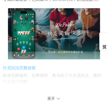
扑克玩法完整保留
标准无限德州、短牌德州、奥马哈三大主流玩法，规则
中文标注清晰
划分梯度桌台：新手教学桌、常规现金桌、高额深筹
展开
桌、单挑桌，门槛分级明确