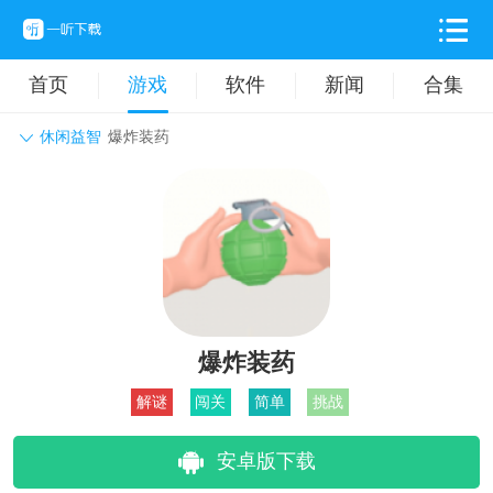
首页
游戏
软件
新闻
合集
休闲益智
爆炸装药
角色扮演
动作格斗
休闲益智
枪战射击
战争策略
卡牌对战
音乐舞蹈
模拟塔防
体育竞技
挂机养成
爆炸装药
解谜
闯关
简单
挑战
安卓版下载