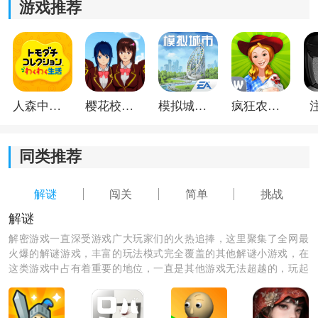
游戏推荐
人森中文版
樱花校园模拟器1.048.00中文版
模拟城市我是巿长联机版
疯狂农场3美国派19
同类推荐
解谜
闯关
简单
挑战
解谜
解密游戏一直深受游戏广大玩家们的火热追捧，这里聚集了全网最
火爆的解谜游戏，丰富的玩法模式完全覆盖的其他解谜小游戏，在
这类游戏中占有着重要的地位，一直是其他游戏无法超越的，玩起
来非常的刺激，喜欢就快来加入吧。