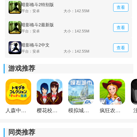
暗影格斗2特别版
查看
平台：安卓
大小：142.55M
暗影格斗2最新版
查看
平台：安卓
大小：142.55M
暗影格斗2中文
查看
平台：安卓
大小：142.55M
游戏推荐
暗影格斗2怎么才能挑战泰坦？终极BOSS解锁攻略：
1、在暗影格斗2中，泰坦作为最终BOSS，只有当玩家击
败前面所有章节的BOSS后才会解锁挑战资格，这是推进
人森中文版
樱花校园模拟器1.048.00中文版
模拟城市我是巿长联机版
疯狂农场3美国派19
主线剧情的关键条件；
同类推荐