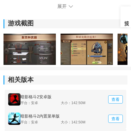
展开
游戏截图
相关版本
《暗影格斗2》游戏亮点：
1.经过不懈的努力，我们现在自豪地宣布，已经使用
暗影格斗2安卓版
查看
Unity引擎对游戏进行了全面优化。
平台：安卓
大小：142.50M
2.扩展了第三个地狱，并添加了一个BOSS。
暗影格斗2内置菜单版
查看
平台：安卓
大小：142.50M
3.收集所有装备，在冶炼厂获得神秘的附魔。