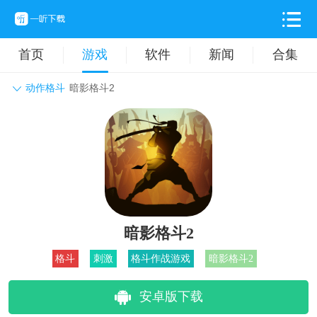
首页
游戏
软件
新闻
合集
动作格斗
暗影格斗2
角色扮演
动作格斗
休闲益智
枪战射击
战争策略
卡牌对战
音乐舞蹈
模拟塔防
体育竞技
挂机养成
暗影格斗2
格斗
刺激
格斗作战游戏
暗影格斗2
安卓版下载