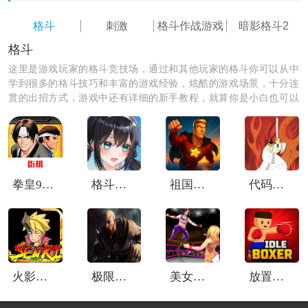
格斗
刺激
格斗作战游戏
暗影格斗2
格斗
这里是游戏玩家的格斗竞技场，通过和其他玩家的格斗你可以从中
学到很多的格斗技巧和丰富的游戏经验，炫酷的游戏场景，十分连
贯的出招方式，游戏中还有详细的新手教程，就算你是小白也可以
轻松上手，是非常适合男孩子的一款手游app哦。
2、当所有关卡通关完成后，即可触发最终剧情，与泰坦
展开终极对决，开启结局战斗。
拳皇97街机版
格斗少女尤里
祖国人模拟器
代码武士
火影战记波风水门
极限格斗赛
美女摔跤模拟器全中文版
放置拳击手