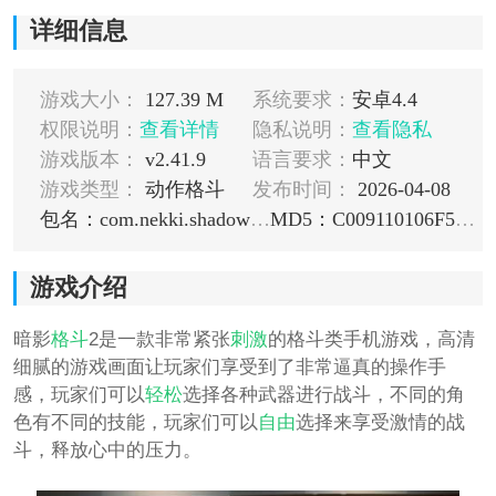
详细信息
游戏大小：
127.39 M
系统要求：
安卓4.4
权限说明：
查看详情
隐私说明：
查看隐私
游戏版本：
v2.41.9
语言要求：
中文
游戏类型：
动作格斗
发布时间：
2026-04-08
包名：com.nekki.shadowfight
MD5：C009110106F59F2C2176BC17C5BEB1B5
游戏介绍
暗影
格斗
2是一款非常紧张
刺激
的格斗类手机游戏，高清
细腻的游戏画面让玩家们享受到了非常逼真的操作手
感，玩家们可以
轻松
选择各种武器进行战斗，不同的角
色有不同的技能，玩家们可以
自由
选择来享受激情的战
斗，释放心中的压力。